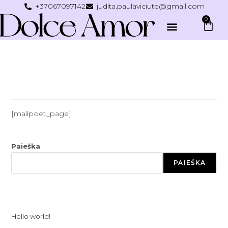
+37067097142
judita.paulaviciute@gmail.com
0
MailPoet Page
[mailpoet_page]
Paieška
PAIEŠKA
Recent Posts
Hello world!