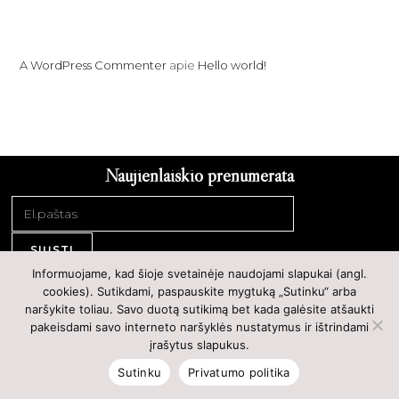
Recent Comments
A WordPress Commenter
apie
Hello world!
Naujienlaiškio prenumerata
SIŲSTI
Informuojame, kad šioje svetainėje naudojami slapukai (angl.
Prekių grąžinimas
Privatumo politika
Kontaktai
cookies). Sutikdami, paspauskite mygtuką „Sutinku“ arba
naršykite toliau. Savo duotą sutikimą bet kada galėsite atšaukti
pakeisdami savo interneto naršyklės nustatymus ir ištrindami
įrašytus slapukus.
Copyright 2021 ©Dolce Amor Powered by
Getspace
Sutinku
Privatumo politika