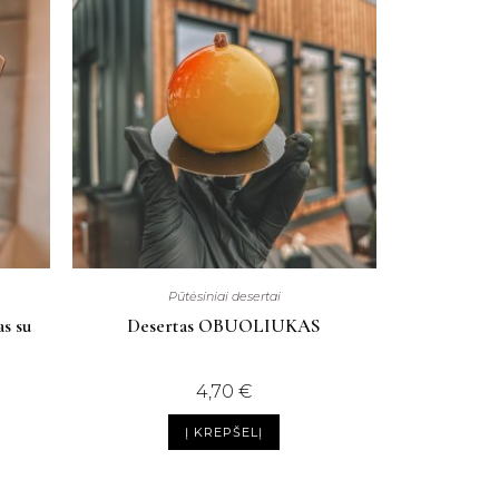
Pūtėsiniai desertai
as su
Desertas OBUOLIUKAS
4,70
€
Į KREPŠELĮ