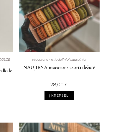
 DOLCE
Macarons - migdoliniai sausainiai
NAUJIENA macarons asorti dėžutė
alkale
28,00
€
Į KREPŠELĮ