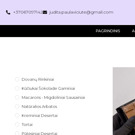
+37067097142
judita.paulaviciute@gmail.com
PAGRINDINIS
A
Dovanų Rinkiniai
Kūčiukai Šokolade Gaminiai
Macarons - Migdoliniai Sausainiai
Natūralios Arbatos
Kreminiai Desertai
Tortai
Pūtėsiniai Desertai