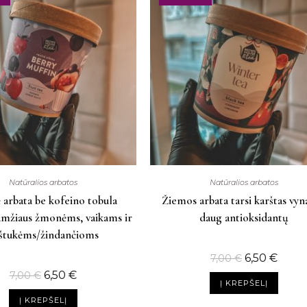
Natūralios arbatos
Natūralios arbatos
ė arbata be kofeino tobula
Žiemos arbata tarsi karštas vyn
amžiaus žmonėms, vaikams ir
daug antioksidantų
štukėms/žindančioms
6,50
€
7,00
€
6,50
€
7,00
€
Į KREPŠELĮ
Į KREPŠELĮ