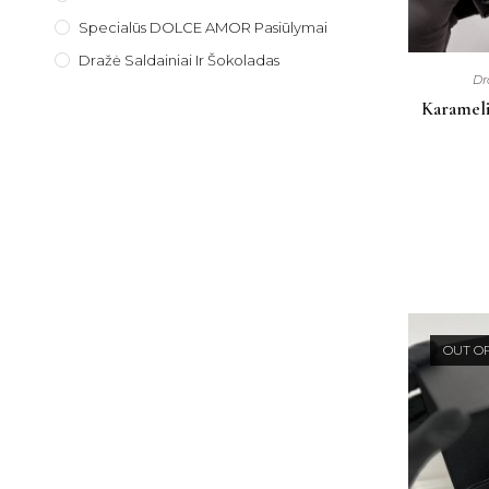
Specialūs DOLCE AMOR Pasiūlymai
Dražė Saldainiai Ir Šokoladas
Dr
Karamelin
OUT O