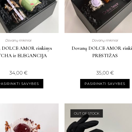
Dovanų rinkiniai
Dovanų rinkiniai
ų DOLCE AMOR rinkinys
Dovanų DOLCE AMOR rinki
CHA ir ELEGANCIJA
PRESTIŽAS
34,00
€
35,00
€
PASIRINKTI SAVYBES
PASIRINKTI SAVYBES
OUT OF STOCK