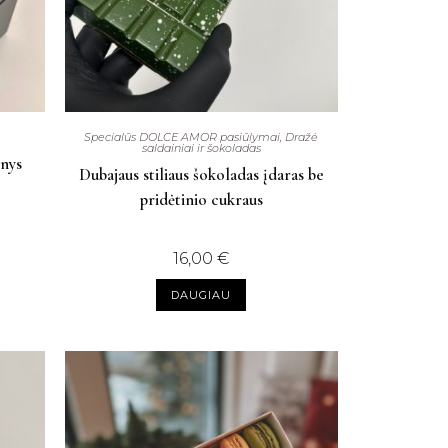
Specialūs DOLCE AMOR pasiūlymai
,
Dražė
saldainiai ir šokoladas
nys
Dubajaus stiliaus šokoladas įdaras be
pridėtinio cukraus
16,00
€
DAUGIAU