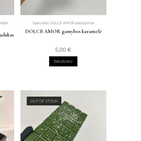
ražė
Specialūs DOLCE AMOR pasiūlymai
DOLCE AMOR gamybos karamelė
ladukas
5,00
€
DAUGIAU
OUT OF STOCK