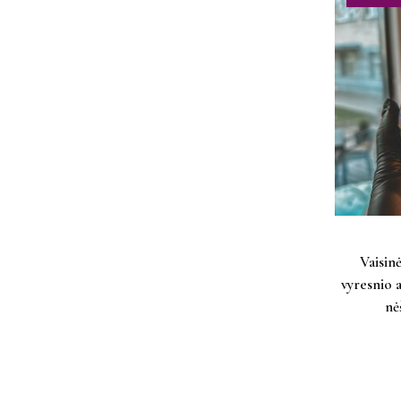
Vaisin
vyresnio 
nė