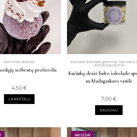
Kreminiai desertai
Kūčiukai šokolade gaminiai
,
Specialūs
AMOR pasiūlymai
juodųjų serbentų profitrolis
Kučiukų dražė balto šokolado apv
su Madagaskaro vanile
4,50
€
7,00
€
Į KREPŠELĮ
DAUGIAU
!
AKCIJA!