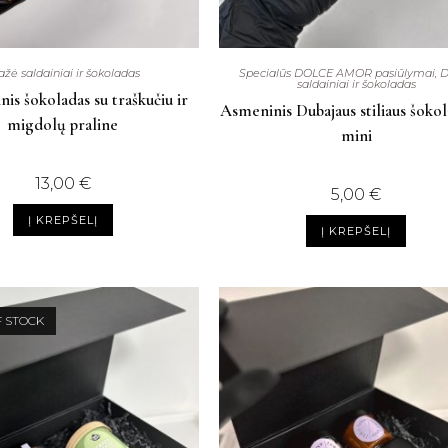
ažė saldainiai ir šokoladas
Specialūs DOLCE AMOR pasiūlymai
,
D
saldainiai ir šokoladas
is šokoladas su traškučiu ir
Asmeninis Dubajaus stiliaus šoko
migdolų praline
mini
13,00
€
5,00
€
Į KREPŠELĮ
Į KREPŠELĮ
F STOCK