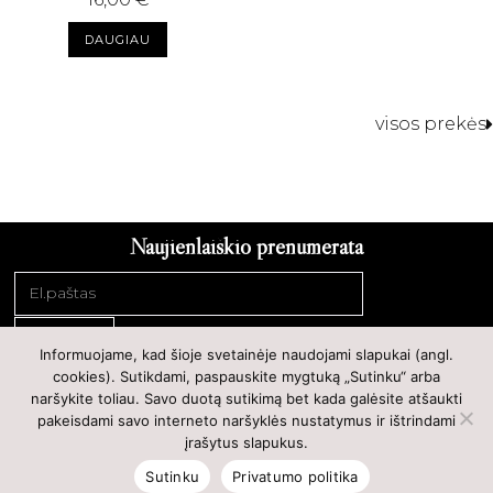
DAUGIAU
visos prekės
Naujienlaiškio prenumerata
SIŲSTI
Informuojame, kad šioje svetainėje naudojami slapukai (angl.
cookies). Sutikdami, paspauskite mygtuką „Sutinku“ arba
Prekių grąžinimas
Privatumo politika
Kontaktai
naršykite toliau. Savo duotą sutikimą bet kada galėsite atšaukti
pakeisdami savo interneto naršyklės nustatymus ir ištrindami
įrašytus slapukus.
Sutinku
Privatumo politika
Copyright 2021 ©Dolce Amor Powered by
Getspace