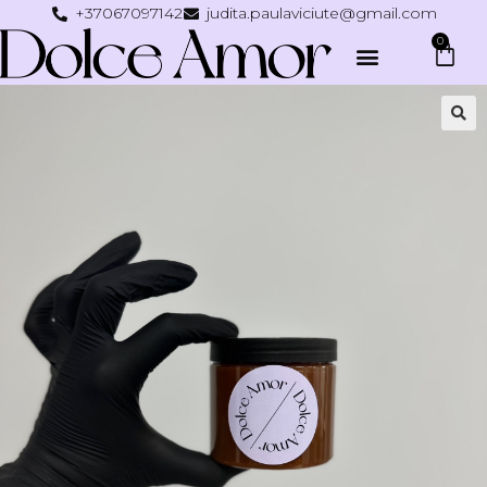
+37067097142
judita.paulaviciute@gmail.com
0
🔍