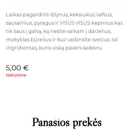
Laikas pagardinti blynus, keksiukus, vaflius,
sausainius, pyragus ir VISUS VISUS kepinius kas
tik šaus į galvą, ką nešite vaikam į darželius,
mokyklas būrelius ir kuo vaišinsite svečius. tai
ingridientas, kuris viską pavers šedevru
5,00
€
Neturime
Panašios prekės