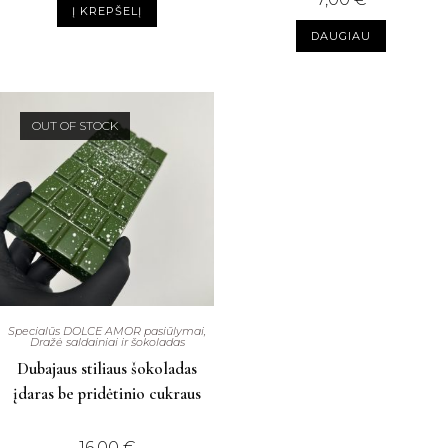
Į KREPŠELĮ
DAUGIAU
OUT OF STOCK
Specialūs DOLCE AMOR pasiūlymai
,
Dražė saldainiai ir šokoladas
Dubajaus stiliaus šokoladas
įdaras be pridėtinio cukraus
16,00
€