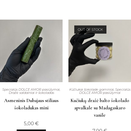
OUT OF STOCK
Specialūs DOLCE AMOR pasiūlymai
,
Kūčiukai šokolade gaminiai
,
Specialūs
Dražė saldainiai ir šokoladas
DOLCE AMOR pasiūlymai
Asmeninis Dubajaus stiliaus
Kučiukų dražė balto šokolado
šokoladukas mini
apvalkale su Madagaskaro
vanile
5,00
€
7,00
€