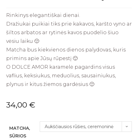
Rinkinys elegantiškai dienai.
Dražiukai puikiai tiks prie kakavos, karšto vyno ar
šiltos arbatos ar rytinės kavos puodelio šiuo
vėsiu laiku 🙂
Matcha bus kiekvienos dienos palydovas, kuris
primins apie Jūsų rūpestį 🙂
O DOLCE AMOR karamelė pagardins visus
vaflius, keksiukus, meduolius, sausainiukus,
plynus ir kitus žiemos gardėsius 🙂
34,00
€
Aukščiausios rūšies, ceremoninė
MATCHA,
SŪRIOS
MATCHA. Labai mylimi, klasikiniai