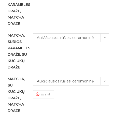
KARAMELĖS
sūrios karamelės dražė su
DRAŽE,
karamelizuotu, lazdyno riešutu,
MATCHA
pieniško šokolado apvalkale ir
DRAŽE
naujieji, rafinuoti draže su
MATCHA,
Aukščiausios rūšies, ceremoninė
MATCHA, balto šokolado
SŪRIOS
MATCHA. Labai mylimi, klasikiniai
apvalkale ir migdolo riešutu.
KARAMELĖS
sūrios karamelės dražė su
DRAŽE, SU
KUČIUKŲ
karamelizuotu, lazdyno riešutu,
DRAŽE
pieniško šokolado apvalkale ir
naujieji, Kalėdų draže su kučiuku,
MATCHA,
Aukščiausios rūšies, ceremoninė
SU
balto šokolado šokolado apvalkale
MATCHA. Kalėdų naujiena,
KUČIUKŲ
Išvalyti
ir vanile.
kūčiukai balto šokolado ir vanilės
DRAŽE,
MATCHA
apvalkale ir naujieji, rafinuoti draže
DRAŽE
su MATCHA, balto šokolado