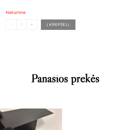
apvalkale ir migdolo riešutu.
Neturime
-
+
Į KREPŠELĮ
Panašios prekės