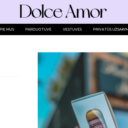
PIE MUS
PARDUOTUVĖ
VESTUVĖS
PRIVATŪS UŽSAKYM