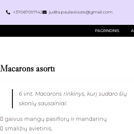
+37067097142
judita.paulaviciute@gmail.com
PAGRINDINIS
A
Macarons asorti
6 vnt. Macarons rinkinys, kurį sudaro šių
skonių sausainiai:
 gaivus mangų pasiflorų ir mandarinų
 smaližių avietinis,