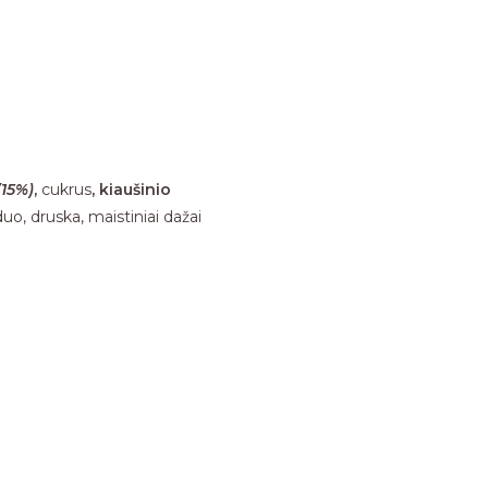
15%)
,
cukrus
, kiaušinio
duo, druska, maistiniai dažai