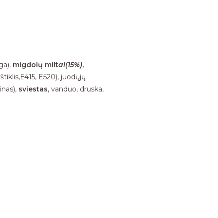
ga),
migdolų milt
ai(15%)
,
irštiklis,E415, E520), juodųjų
inas),
sviestas
, vanduo, druska,