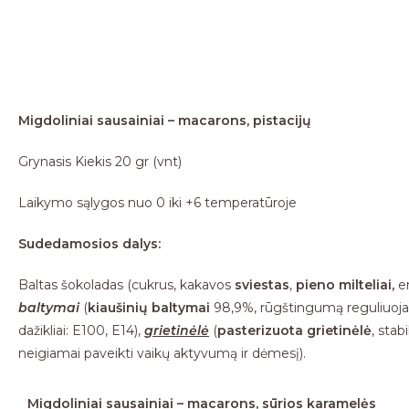
Migdoliniai sausainiai – macarons, pistacijų
Grynasis Kiekis 20 gr (vnt)
Laikymo sąlygos nuo 0 iki +6 temperatūroje
Sudedamosios dalys:
Baltas šokoladas (cukrus, kakavos
sviestas
,
pieno milteliai,
em
baltymai
(
kiaušinių baltymai
98,9%, rūgštingumą reguliuoj
dažikliai: E100, E14),
g
rietinėlė
(
pasterizuota grietinėlė
, stab
neigiamai paveikti vaikų aktyvumą ir dėmesį).
Migdoliniai sausainiai – macarons, sūrios karamelės