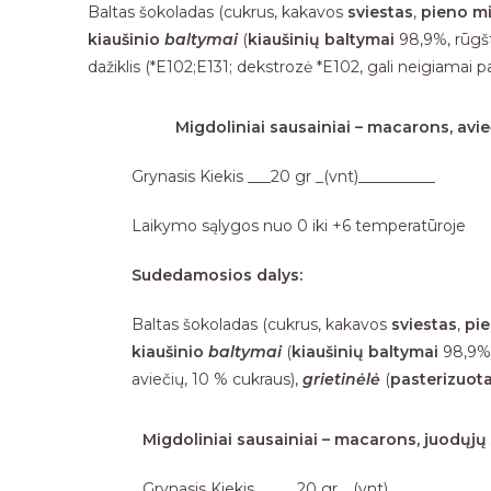
Baltas šokoladas (cukrus, kakavos
sviestas
,
pieno mil
kiaušinio
baltymai
(
kiaušinių baltymai
98,9%, rūgš
dažiklis (*E102;E131; dekstrozė *E102, gali neigiamai 
Migdoliniai sausainiai – macarons, avie
Grynasis Kiekis ___20 gr _(vnt)__________
Laikymo sąlygos nuo 0 iki +6 temperatūroje
Sudedamosios dalys:
Baltas šokoladas (cukrus, kakavos
sviestas
,
pie
kiaušinio
baltymai
(
kiaušinių baltymai
98,9%,
aviečių, 10 % cukraus),
g
rietinėlė
(
pasterizuota
Migdoliniai sausainiai – macarons, juodųjų
Grynasis Kiekis _____20 gr__(vnt)_______