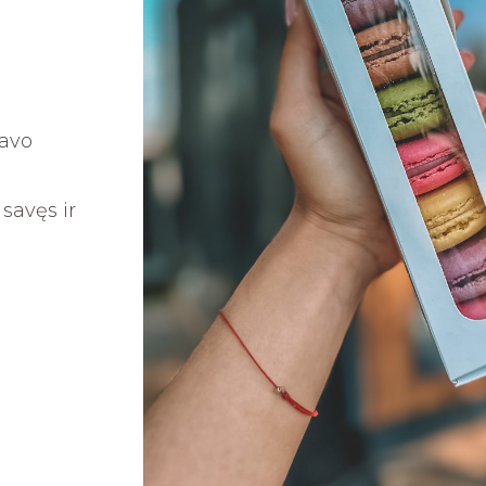
avo
savęs ir