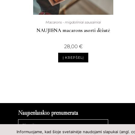
Macarons - migdoliniai sausainiai
NAUJIENA macarons asorti dėžutė
28,00
€
Į KREPŠELĮ
Naujienlaiškio prenumerata
Informuojame, kad šioje svetainėje naudojami slapukai (angl. c