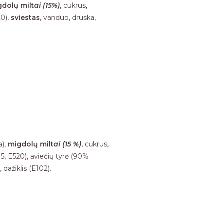
dolų milt
ai (15%)
,
cukrus
,
20),
sviestas
, vanduo, druska,
a),
migdolų milt
ai (15 %)
,
cukrus
,
E415, E520), aviečių tyrė (90%
 dažiklis (E102).