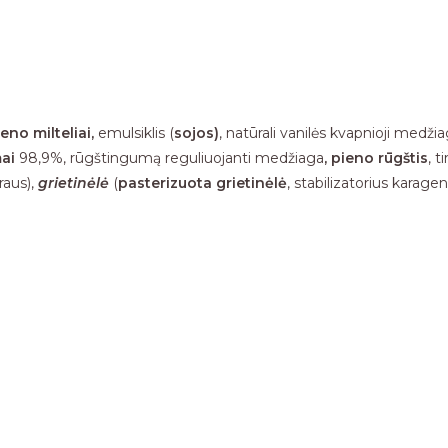
eno milteliai,
emulsiklis (
sojos)
, natūrali vanilės kvapnioji medžia
mai
98,9%, rūgštingumą reguliuojanti medžiaga
, pieno rūgštis
, t
aus),
g
rietinėlė
(
pasterizuota grietinėlė
, stabilizatorius karagen