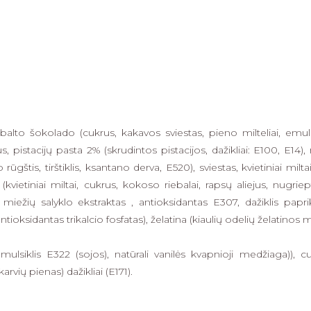
, balto šokolado (cukrus, kakavos sviestas, pieno milteliai, emulsi
s, pistacijų pasta 2% (skrudintos pistacijos, dažikliai: E100, E14)
tis, tirštiklis, ksantano derva, E520), sviestas, kvietiniai miltai, 
(kvietiniai miltai, cukrus, kokoso riebalai, rapsų aliejus, nugri
miežių salyklo ekstraktas , antioksidantas E307, dažiklis papriko
tioksidantas trikalcio fosfatas), želatina (kiaulių odelių želatinos mi
mulsiklis E322 (sojos), natūrali vanilės kvapnioji medžiaga)), c
rvių pienas) dažikliai (E171).