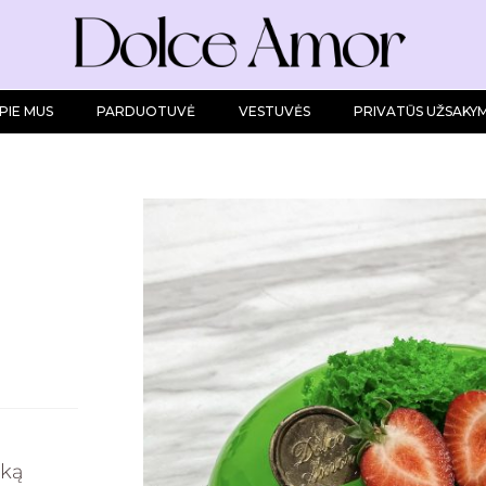
PIE MUS
PARDUOTUVĖ
VESTUVĖS
PRIVATŪS UŽSAKYM
rką