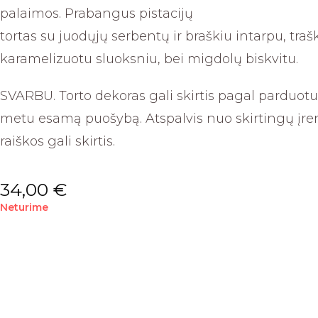
palaimos. Prabangus pistacijų
tortas su juodųjų serbentų ir braškiu intarpu, trašk
karamelizuotu sluoksniu, bei migdolų biskvitu.
SVARBU. Torto dekoras gali skirtis pagal parduot
metu esamą puošybą. Atspalvis nuo skirtingų įre
raiškos gali skirtis.
34,00
€
Neturime