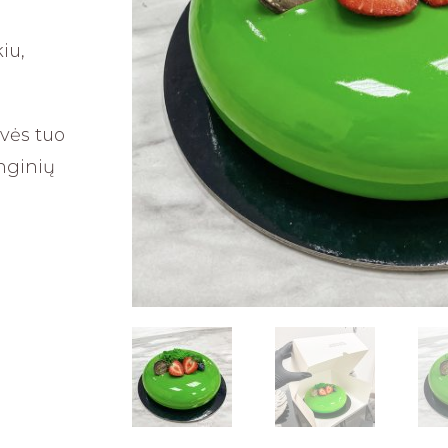
iu,
uvės tuo
nginių