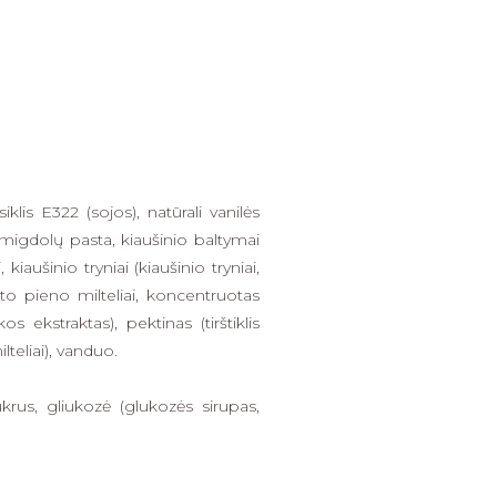
klis E322 (sojos), natūrali vanilės
, migdolų pasta, kiaušinio baltymai
kiaušinio tryniai (kiaušinio tryniai,
epto pieno milteliai, koncentruotas
s ekstraktas), pektinas (tirštiklis
lteliai), vanduo.
ukrus, gliukozė (glukozės sirupas,