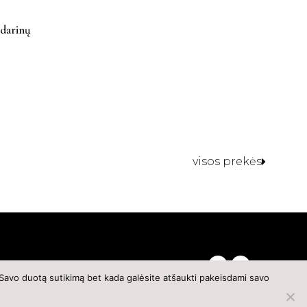
ndarinų
visos prekės
 Savo duotą sutikimą bet kada galėsite atšaukti pakeisdami savo