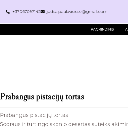
+37067097142
judita.paulaviciute@gmail.com
PAGRINDINIS
A
Prabangus pistacijų tortas
Prabangus pistacijų tortas
Sodraus ir turtingo skonio desertas suteiks akimi