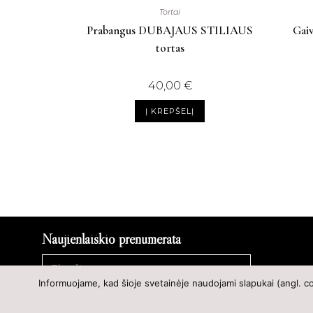
Tortai
Prabangus DUBAJAUS STILIAUS
Gaiv
tortas
40,00
€
Į KREPŠELĮ
Naujienlaiškio prenumerata
Informuojame, kad šioje svetainėje naudojami slapukai (angl. c
SIŲSTI