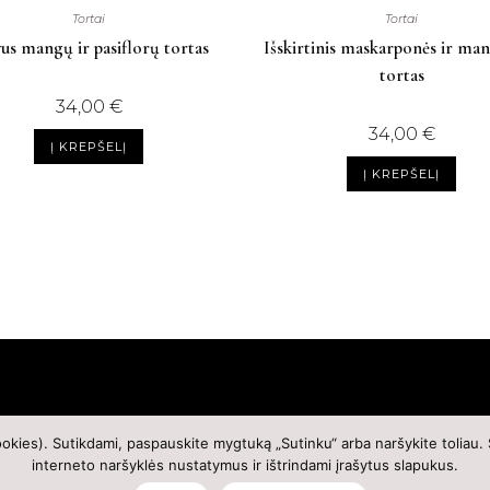
Tortai
Tortai
us mangų ir pasiflorų tortas
Išskirtinis maskarponės ir ma
tortas
34,00
€
34,00
€
Į KREPŠELĮ
Į KREPŠELĮ
Prekių grąžinimas
Privatumo politika
Kontaktai
ookies). Sutikdami, paspauskite mygtuką „Sutinku“ arba naršykite toliau.
interneto naršyklės nustatymus ir ištrindami įrašytus slapukus.