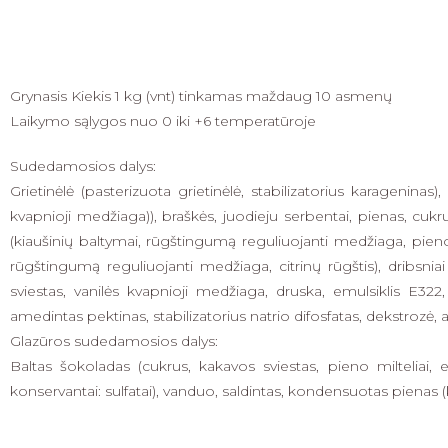
Grynasis Kiekis 1 kg (vnt) tinkamas maždaug 10 asmenų
Laikymo sąlygos nuo 0 iki +6 temperatūroje
Sudedamosios dalys:
Grietinėlė (pasterizuota grietinėlė, stabilizatorius karageninas)
kvapnioji medžiaga)), braškės, juodieju serbentai, pienas, cukru
(kiaušinių baltymai, rūgštingumą reguliuojanti medžiaga, pieno rūgš
rūgštingumą reguliuojanti medžiaga, citrinų rūgštis), dribsniai 
sviestas, vanilės kvapnioji medžiaga, druska, emulsiklis E322, 
amedintas pektinas, stabilizatorius natrio difosfatas, dekstrozė, an
Glazūros sudedamosios dalys:
Baltas šokoladas (cukrus, kakavos sviestas, pieno milteliai, e
konservantai: sulfatai), vanduo, saldintas, kondensuotas pienas (ka