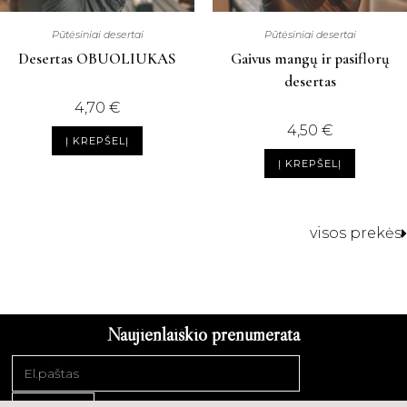
Pūtėsiniai desertai
Pūtėsiniai desertai
Desertas OBUOLIUKAS
Gaivus mangų ir pasiflorų
desertas
4,70
€
4,50
€
Į KREPŠELĮ
Į KREPŠELĮ
visos prekės
Naujienlaiškio prenumerata