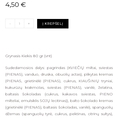
4,50
€
-
+
Į KREPŠELĮ
Grynasis Kiekis 80 gr (vnt)
Sudedamosios dalys: pagrindas (KVIEČIŲ miltai, sviestas
(PIENAS), vanduo, druska, obuolių actas), plikytas kremas
(PIENAS, grietinėlė (PIENAS), cukrus, KIAUŠINIŲ tryniai,
kukurūzų krakmolas, sviestas (PIENAS), vanilė, želatina,
baltasis šokoladas (cukrus, kakavos sviestas, PIENO
milteliai, emulsiklis SOJŲ lecitinas)), balto šokolado kremas
(grietinėlė (PIENAS), baltasis šokoladas, vanilė), spanguolių
džemas (spanguolių tyrė, cukrus, pektinas, citrinų sultys),