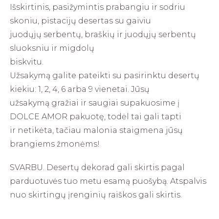
Išskirtinis, pasižymintis prabangiu ir sodriu
skoniu, pistacijų desertas su gaiviu
juodųjų serbentų, braškių ir juodųjų serbentų
sluoksniu ir migdolų
biskvitu.
Užsakymą galite pateikti su pasirinktu desertų
kiekiu: 1, 2, 4, 6 arba 9 vienetai. Jūsų
užsakymą gražiai ir saugiai supakuosime į
DOLCE AMOR pakuotę, todėl tai gali tapti
ir netikėta, tačiau malonia staigmena jūsų
brangiems žmonėms!
SVARBU. Desertų dekorad gali skirtis pagal
parduotuvės tuo metu esamą puošybą. Atspalvis
nuo skirtingų įrenginių raiškos gali skirtis.