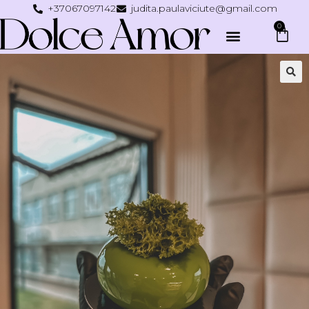
+37067097142
judita.paulaviciute@gmail.com
0
🔍